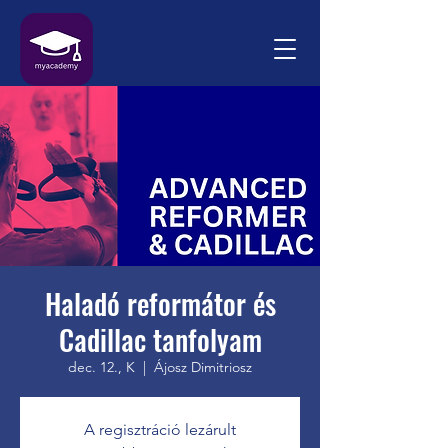
Haladó reformátor és
Cadillac tanfolyam
dec. 12., K
  |  
Ájosz Dimitriosz
A regisztráció lezárult