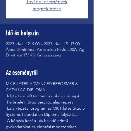
További események
megtekintése
Idő és helyszín
2023. dec. 12. 9:00 – 2023. dec. 15. 17:00
Ájosz Dimitriosz, Apostolou Pavlou 20Α, Ag.
Dimitrios 173 43, Görögország
Az eseményről
MK PILATES ADVANCED REFORMER & 
CADILLAC DIPLOMA
 Időtartam: 40 tanítási óra, 4 nap (4 nap)
 Feltételek: Stúdióeszköz alapképzés.
 Ez a képzési program az MK Pilates Studio 
Systems Foundation Diploma folytatása.
 A képzés közép- és haladó szintű 
gyakorlatokat és oktatási módszereket 