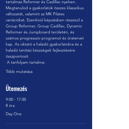
tartalmaz Reformer és Cadillac nyelven. 
Megtanulod a gyakorlatok összes klasszikus 
változatát, valamint az MK Pilates 
variációkat. Ezenkívül képzésben részesül a 
Group Reformer, Group Cadillac, Dynamic 
Reformer és Jumpboard területén, és 
számos progresszív programot és óratervet 
kap. Az oktató a haladó gyakorlatokra és a 
haladó tanítási készségek fejlesztésére 
összpontosít.
 A tanfolyam tartalma:
Több mutatása
Ütemezés
9:00 - 17:00
8 óra
Day One