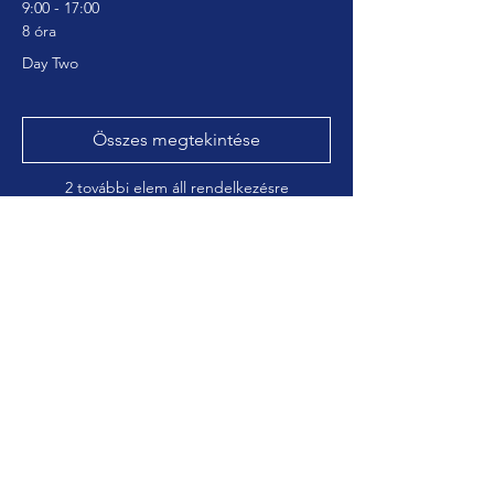
9:00 - 17:00
8 óra
Day Two
Összes megtekintése
2 további elem áll rendelkezésre
Jegyek
Véget ért
Jegy típusa
A BFS Academynél foglalt
Ár
0,00 GBP