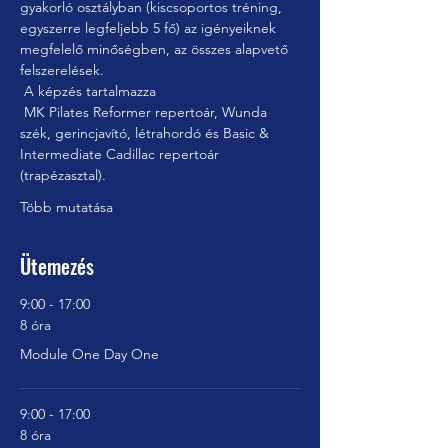
gyakorló osztályban (kiscsoportos tréning, 
egyszerre legfeljebb 5 fő) az igényeiknek 
megfelelő minőségben, az összes alapvető 
felszerelések.
 A képzés tartalmazza
 MK Pilates Reformer repertoár, Wunda 
szék, gerincjavító, létrahordó és Basic & 
Intermediate Cadillac repertoár 
(trapézasztal).
Több mutatása
Ütemezés
9:00 - 17:00
8 óra
Module One Day One
9:00 - 17:00
8 óra