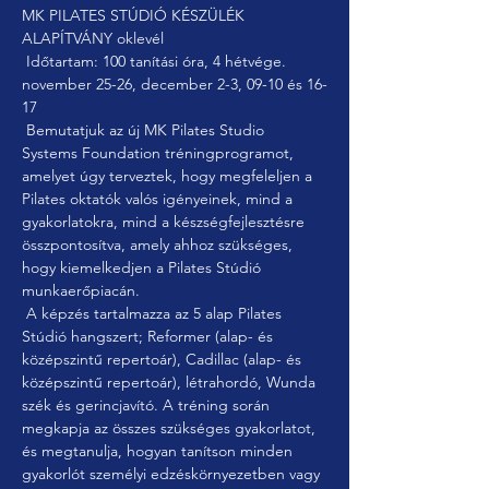
MK PILATES STÚDIÓ KÉSZÜLÉK 
ALAPÍTVÁNY oklevél
 Időtartam: 100 tanítási óra, 4 hétvége. 
november 25-26, december 2-3, 09-10 és 16-
17
 Bemutatjuk az új MK Pilates Studio 
Systems Foundation tréningprogramot, 
amelyet úgy terveztek, hogy megfeleljen a 
Pilates oktatók valós igényeinek, mind a 
gyakorlatokra, mind a készségfejlesztésre 
összpontosítva, amely ahhoz szükséges, 
hogy kiemelkedjen a Pilates Stúdió 
munkaerőpiacán.
 A képzés tartalmazza az 5 alap Pilates 
Stúdió hangszert; Reformer (alap- és 
középszintű repertoár), Cadillac (alap- és 
középszintű repertoár), létrahordó, Wunda 
szék és gerincjavító. A tréning során 
megkapja az összes szükséges gyakorlatot, 
és megtanulja, hogyan tanítson minden 
gyakorlót személyi edzéskörnyezetben vagy 