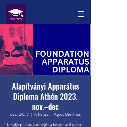
Alapítványi Apparátus
Diploma Athén 2023.
nov.–dec
dec. 24., V
  |  
A helyszín, Agios Dimitrios
Emelje pilates karrierjét a következő szintre