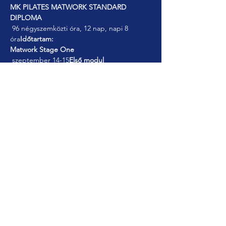
MK PILATES MATWORK STANDARD 
DIPLOMA
 96 négyszemközti óra, 12 nap, napi 8 
óra
Időtartam:
Matwork Stage One
 szeptember 14-15
Első modul
 szeptember 21-22
Második modul
Matwork Második szakasz
Több mutatása
Esemény megosztása
© 2025. MyAcademy.Pro. All Rights
Reserved.