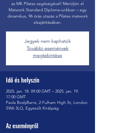
az MK Pilates segítségével! Merüljön el
Matwork Standard Diploma-unkban – egy
dinamikus, 96 órás utazás a Pilates matwork
elsajátításában.
Jegyek nem kaphatók
További események
megtekintése
Idő és helyszín
2025. jan. 18. 09:00 GMT – 2025. jan. 19.
17:00 GMT
Paola BodyBarre, 2 Fulham High St, London
SW6 3LQ, Egyesült Királyság
Az eseményről