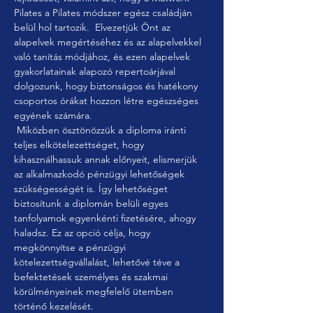
Pilates a Pilates módszer egész családján 
belül hol tartozik.  Elvezetjük Önt az 
alapelvek megértéséhez és az alapelvekkel 
való tanítás módjához, és ezen alapelvek 
gyakorlatainak alapozó repertoárjával 
dolgozunk, hogy biztonságos és hatékony 
csoportos órákat hozzon létre egészséges 
egyének számára.
 Miközben ösztönözzük a diploma iránti 
teljes elkötelezettséget, hogy 
kihasználhassuk annak előnyeit, elismerjük 
az alkalmazkodó pénzügyi lehetőségek 
szükségességét is. Így lehetőséget 
biztosítunk a diplomán belüli egyes 
tanfolyamok egyenkénti fizetésére, ahogy 
haladsz. Ez az opció célja, hogy 
megkönnyítse a pénzügyi 
kötelezettségvállalást, lehetővé téve a 
befektetések személyes és szakmai 
körülményeinek megfelelő ütemben 
történő kezelését.