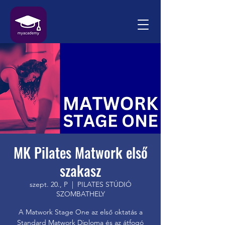
MK Pilates Matwork első
szakasz
szept. 20., P
  |  
PILATES STÚDIÓ
SZOMBATHELY
A Matwork Stage One az első oktatás a
Standard Matwork Diploma és az átfogó