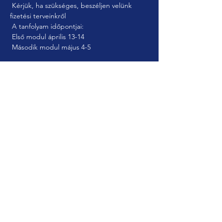
 Kérjük, ha szükséges, beszéljen velünk 
fizetési terveinkről
 A tanfolyam időpontjai:
 Első modul április 13-14
 Második modul május 4-5
Jegyek
Véget ért
Jegy típusa
Teljes tanfolyami díj
Ár
700,00 GBP