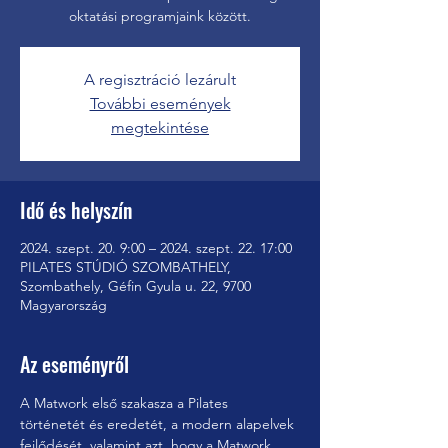
A regisztráció lezárult
További események
megtekintése
Idő és helyszín
2024. szept. 20. 9:00 – 2024. szept. 22. 17:00
PILATES STÚDIÓ SZOMBATHELY,
Szombathely, Géfin Gyula u. 22, 9700
Magyarország
Az eseményről
A Matwork első szakasza a Pilates 
történetét és eredetét, a modern alapelvek 
fejlődését, valamint azt, hogy a Matwork 