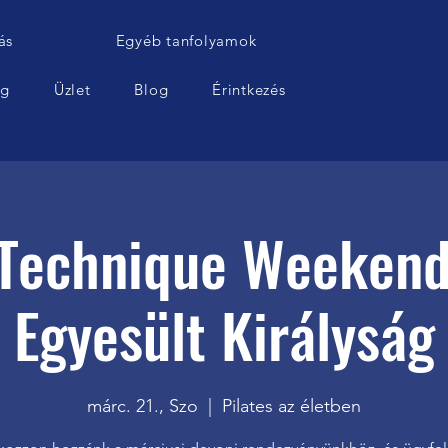
ás
Egyéb tanfolyamok
ág
Üzlet
Blog
Érintkezés
 Technique Weekend
Egyesült Királyság
márc. 21., Szo
  |  
Pilates az életben