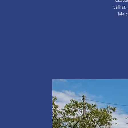
Csatla
válhat.
Malc