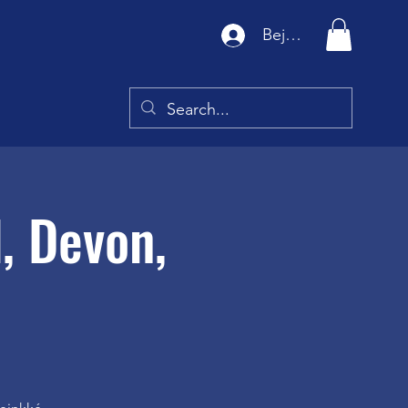
Bejelentkezés
, Devon,