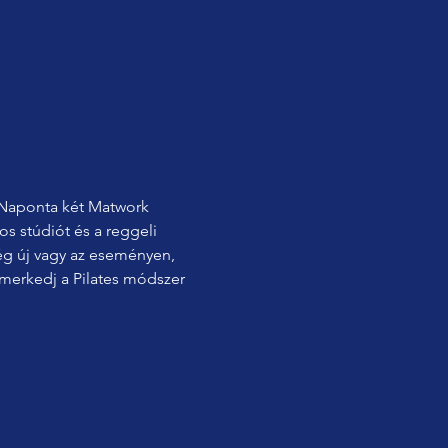
 Naponta két Matwork 
s stúdiót és a reggeli 
még új vagy az eseményen, 
merkedj a Pilates módszer 