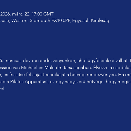
 2026. márc. 22. 17:00 GMT
house, Weston, Sidmouth EX10 0PF, Egyesült Királyság
5. márciusi devoni rendezvényünkön, ahol ügyfeleinkké válhat.
ssion van Michael és Malcolm társaságában. Élvezze a csodálato
 és frissítse fel saját technikáját a hétvégi rendezvényen. Ha 
ad a Pilates Apparátust, ez egy nagyszerű hétvége, hogy megis
el.