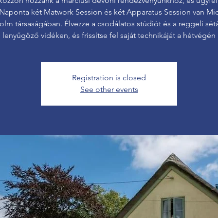
kozzon hozzánk a márciusi devoni rendezvényünkhöz, és ügyfe
 Naponta két Matwork Session és két Apparatus Session van Mi
olm társaságában. Élvezze a csodálatos stúdiót és a reggeli sétá
lenyűgöző vidéken, és frissítse fel saját technikáját a hétvégén
Registration is closed
See other events