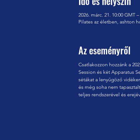
Idő és helyszín
2026. márc. 21. 10:00 GMT –
Pilates az életben, ashton 
Az eseményről
Csatlakozzon hozzánk a 202
Session és két Apparatus Se
sétákat a lenyűgöző vidéken,
és még soha nem tapasztalt
teljes rendszerével és erejév