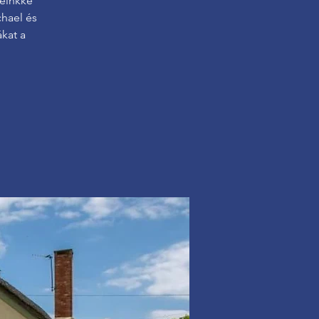
leinkké
chael és
kat a