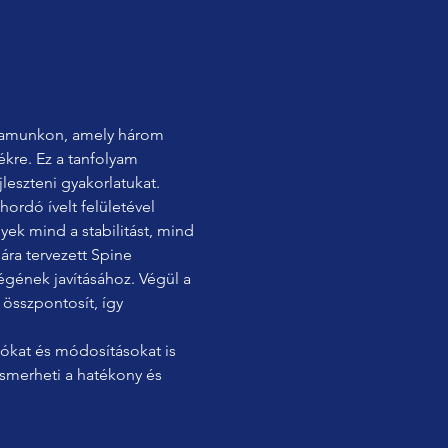
lyamunkon, amely három 
ékre. Ez a tanfolyam 
jleszteni gyakorlatukat.
yek mind a stabilitást, mind 
ára tervezett Spine 
égének javításához. Végül a 
 összpontosít, így 
smerheti a hatékony és 