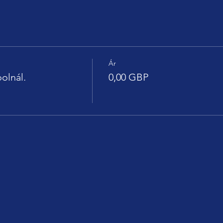
Ár
olnál.
0,00 GBP