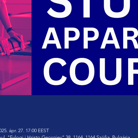
025. ápr. 27. 17:00 EEST
bul. "Evlogi i Hristo Georgiev" 38, 1164, 1164 Szófia, Bulgária