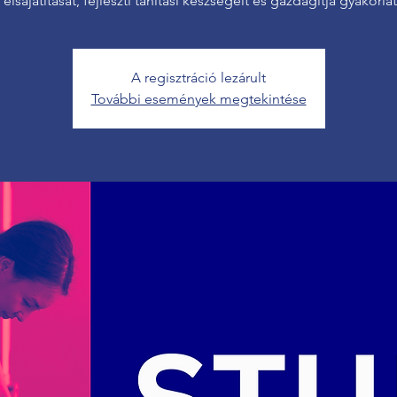
 elsajátítását, fejleszti tanítási készségeit és gazdagítja gyakorlat
A regisztráció lezárult
További események megtekintése