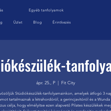
ás
Egyéb tanfolyamok
ág
Üzlet
Blog
Érintkezés
iókészülék-tanfol
ápr. 25., P
  |  
Fit City
özöljük Stúdiókészülék-tanfolyamainkon, amelyek átfogó 3 n
amot tartalmaznak a létrahordóról, a gerincjavítóról és a Wunda 
rzus célja, hogy elmélyítse ezen alapvető Pilates készülékek me