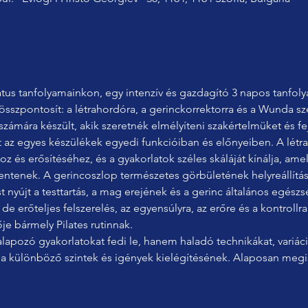
tus tanfolyamainkon, egy intenzív és gazdagító 3 napos tanfo
összpontosít: a létrahordóra, a gerinckorrektorra és a Wunda sz
 számára készült, akik szeretnék elmélyíteni szakértelmüket és fe
oz és erősítéséhez, és a gyakorlatok széles skáláját kínálja, amel
lentenek. A gerincoszlop természetes görbületének helyreállítás
 nyújt a testtartás, a mag erejének és a gerinc általános egészs
 erőteljes felszerelés, az egyensúlyra, az erőre és a kontrollra
je bármely Pilates rutinnak.
a különböző szintek és igények kielégítésének. Alaposan megi