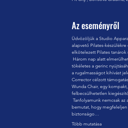
Az eseményről
Üdvözöljük a Studio Appara
alapvető Pilates-készülékre 
elkötelezett Pilates tanárok
 Három nap alatt elmerülhet az egyes készülékek egyedi funkcióiban és előnyeiben. A létrahordó ívelt felületével 
tökéletes a gerinc nyújtásáh
a rugalmasságot kihívást je
Corrector célzott támogatást
Wunda Chair, egy kompakt, de
felbecsülhetetlen kiegészítő
 Tanfolyamunk nemcsak az alapozó gyakorlatokat fedi le, hanem haladó technikákat, variációkat és módosításokat is 
bemutat, hogy megfeleljen 
biztonságo…
Több mutatása