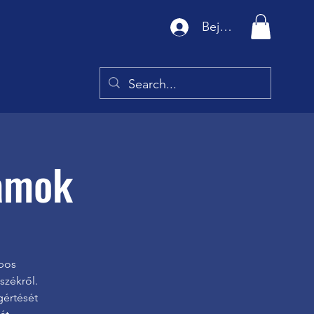
Bejelentkezés
yamok
apos
székről.
gértését