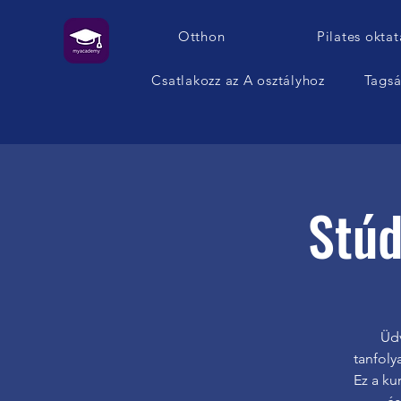
Otthon
Pilates oktat
Csatlakozz az A osztályhoz
Tags
Stúd
Üdv
tanfoly
Ez a ku