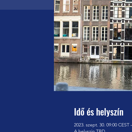
Idő és helyszín
2023. szept. 30. 09:00 CEST 
A helyszín TBD