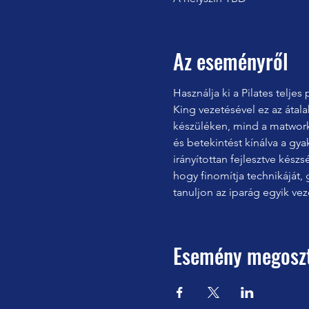
Az eseményről
Használja ki a Pilates telj
King vezetésével ez az átala
készüléken, mind a matwork
és betekintést kínálva a g
irányítottan fejlesztve készs
hogy finomítja technikáját, 
tanuljon az iparág egyik vez
Esemény megosz