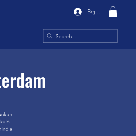
Bejelentkezés
terdam
punkon
akuló
mind a