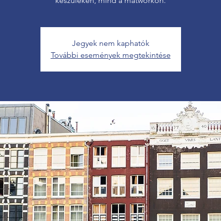
készüléken, mind a matworkön.
Jegyek nem kaphatók
További események megtekintése