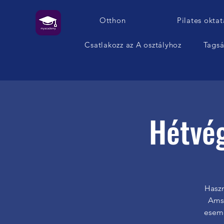
Otthon
Pilates oktat
Csatlakozz az A osztályhoz
Tags
Hétvé
Haszn
Amsz
esemé