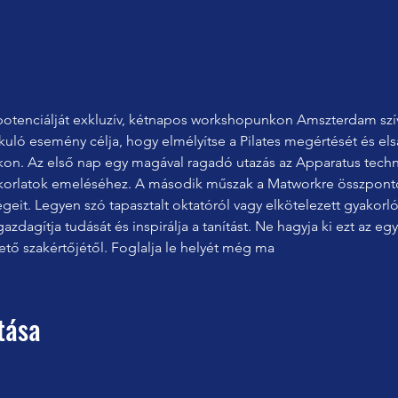
es potenciálját exkluzív, kétnapos workshopunkon Amszterdam sz
kuló esemény célja, hogy elmélyítse a Pilates megértését és elsa
on. Az első nap egy magával ragadó utazás az Apparatus techni
yakorlatok emeléséhez. A második műszak a Matworkre összpontos
égeit. Legyen szó tapasztalt oktatóról vagy elkötelezett gyakorló
gazdagítja tudását és inspirálja a tanítást. Ne hagyja ki ezt az e
ető szakértőjétől. Foglalja le helyét még ma
tása