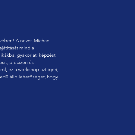
ívében! A neves Michael 
játítását mind a 
kákba, gyakorlati képzést 
ít, precízen és 
ról, ez a workshop azt ígéri, 
gyedülálló lehetőséget, hogy 