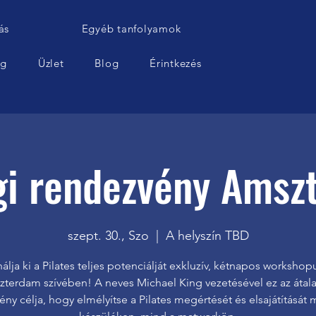
ás
Egyéb tanfolyamok
ág
Üzlet
Blog
Érintkezés
gi rendezvény Amsz
szept. 30., Szo
  |  
A helyszín TBD
álja ki a Pilates teljes potenciálját exkluzív, kétnapos worksho
terdam szívében! A neves Michael King vezetésével ez az átal
ny célja, hogy elmélyítse a Pilates megértését és elsajátítását 