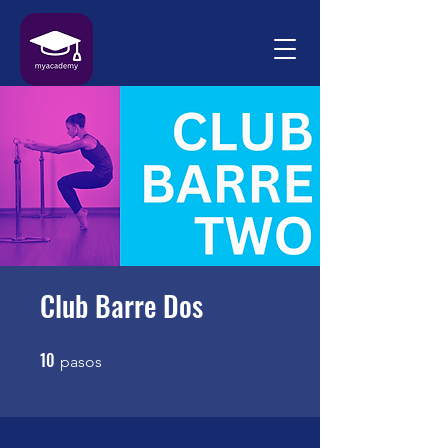
Club Barre Dos
10
10 pasos
pasos