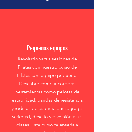
Pequeños equipos
Revoluciona tus sesiones de
Pilates con nuestro curso de
Pilates con equipo pequeño.
Descubre cómo incorporar
herramientas como pelotas de
estabilidad, bandas de resistencia
y rodillos de espuma para agregar
variedad, desafío y diversión a tus
clases. Este curso te enseña a