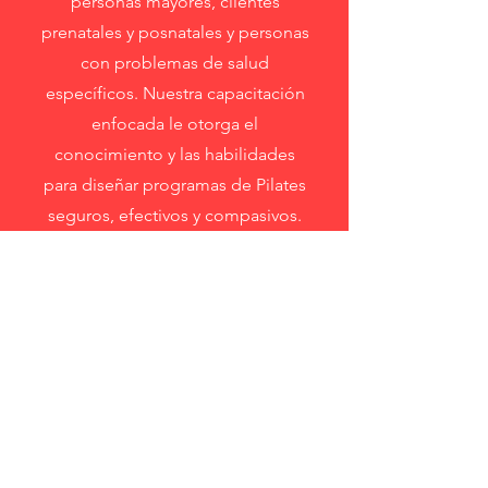
personas mayores, clientes
prenatales y posnatales y personas
con problemas de salud
específicos. Nuestra capacitación
enfocada le otorga el
conocimiento y las habilidades
para diseñar programas de Pilates
seguros, efectivos y compasivos.
Aprenda a marcar una diferencia
significativa en la vida de sus
clientes al apoyar su salud,
bienestar y recuperación con
prácticas de Pilates específicas.
Más información