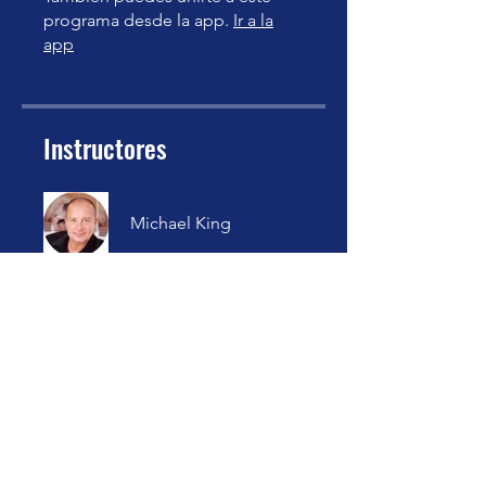
programa desde la app.
Ir a la
app
Instructores
Michael King
Precio
75,00 GBP
Compartir