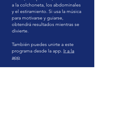
a la colchoneta, los abdominales
y el estiramiento. Si usa la música
para motivarse y guiarse,
obtendrá resultados mientras se
divierte.
También puedes unirte a este
programa desde la app.
Ir a la
app
Precio
60,00 GBP
Compartir