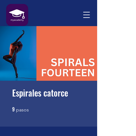
Espirales catorce
9
9 pasos
pasos