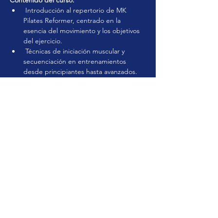
Contenido del curso:
 Introducción al repertorio de MK 
Pilates Reformer, centrado en la 
esencia del movimiento y los objetivos 
del ejercicio.
 Técnicas de iniciación muscular y 
secuenciación en entrenamientos 
desde principiantes hasta avanzados.
 Aplicación de ejercicios de Reformer 
basados en Pilates para el análisis y 
mejora postural.
Mostrar más
Compartir este evento