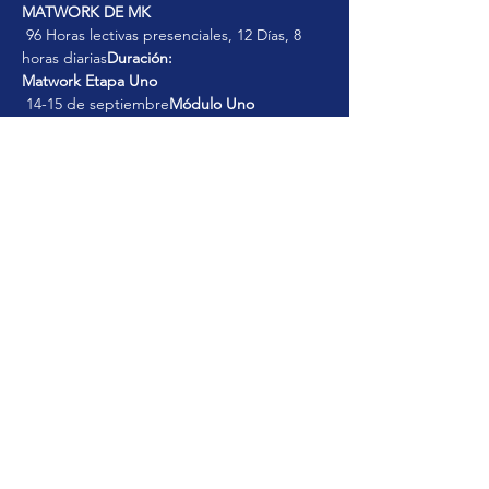
MATWORK DE MK
 96 Horas lectivas presenciales, 12 Días, 8 
horas diarias
Duración:
Matwork Etapa Uno
 14-15 de septiembre
Módulo Uno
 21-22 de septiembre
Módulo Dos
Matwork Etapa Dos
Mostrar más
Compartir este evento
© 2025. MyAcademy.Pro. All Rights
Reserved.