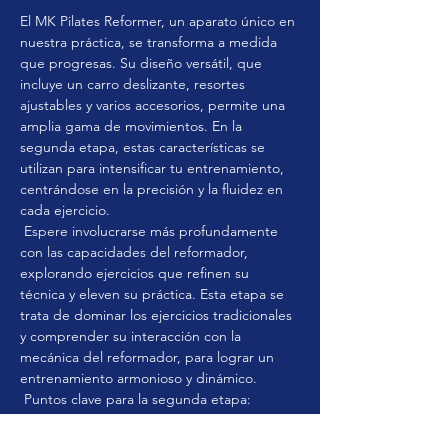
El MK Pilates Reformer, un aparato único en 
nuestra práctica, se transforma a medida 
que progresas. Su diseño versátil, que 
incluye un carro deslizante, resortes 
ajustables y varios accesorios, permite una 
amplia gama de movimientos. En la 
segunda etapa, estas características se 
utilizan para intensificar tu entrenamiento, 
centrándose en la precisión y la fluidez en 
cada ejercicio.
 Espere involucrarse más profundamente 
con las capacidades del reformador, 
explorando ejercicios que refinen su 
técnica y eleven su práctica. Esta etapa se 
trata de dominar los ejercicios tradicionales 
y comprender su interacción con la 
mecánica del reformador, para lograr un 
entrenamiento armonioso y dinámico.
 Puntos clave para la segunda etapa:
 - Amplía los conceptos básicos aprendidos 
en la Etapa Uno, pasando a ejercicios más 