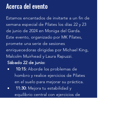
Acerca del evento
Estamos encantados de invitarte a un fin de 
semana especial de Pilates los días 22 y 23 
de junio de 2024 en Moniga del Garda. 
Este evento, organizado por MK Pilates, 
promete una serie de sesiones 
enriquecedoras dirigidas por Michael King, 
Malcolm Muirhead y Laura Rapuzzi.
Sábado 22 de junio:
10:15:
 Aborde los problemas de 
hombro y realice ejercicios de Pilates 
en el suelo para mejorar su práctica.
11:30:
 Mejora tu estabilidad y 
equilibrio central con ejercicios de 
Fitball.
14:15:
 Aprende técnicas para manejar 
la hipercifosis a través de Pilates.
15:30:
 Concéntrese en la estabilidad y 
movilidad de la rodilla con ejercicios de 
Reformer.