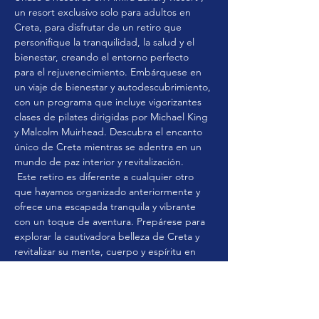
un resort exclusivo solo para adultos en 
Creta, para disfrutar de un retiro que 
personifique la tranquilidad, la salud y el 
bienestar, creando el entorno perfecto 
para el rejuvenecimiento. Embárquese en 
un viaje de bienestar y autodescubrimiento, 
con un programa que incluye vigorizantes 
clases de pilates dirigidas por Michael King 
y Malcolm Muirhead. Descubra el encanto 
único de Creta mientras se adentra en un 
mundo de paz interior y revitalización.
 Este retiro es diferente a cualquier otro 
que hayamos organizado anteriormente y 
ofrece una escapada tranquila y vibrante 
con un toque de aventura. Prepárese para 
explorar la cautivadora belleza de Creta y 
revitalizar su mente, cuerpo y espíritu en 
medio de paisajes impresionantes y una 
tranquilidad lujosa.
 Tu próximo capítulo de aventuras 
comienza aquí en Creta. No pierdas esta 