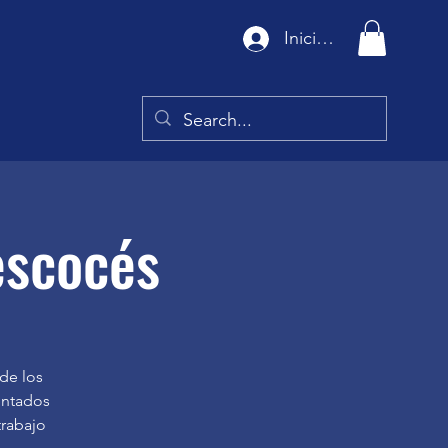
Iniciar sesión
escocés
de los
entados
trabajo