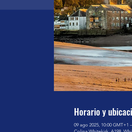
Horario y ubicac
09 ago 2025, 10:00 GMT+1 
Colina Whitekirk, A198, Whi