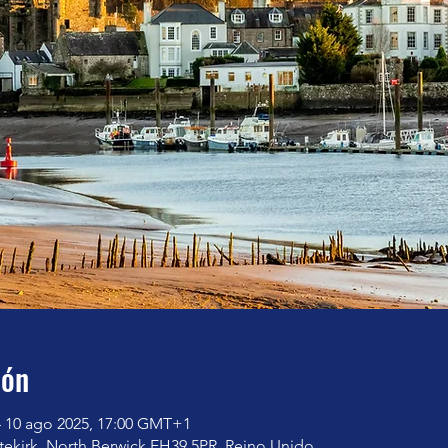
ión
– 10 ago 2025, 17:00 GMT+1
tekirk, North Berwick EH39 5PR, Reino Unido