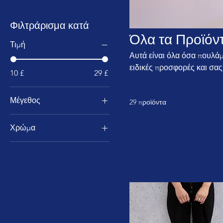
Φιλτράρισμα κατά
Όλα τα Προϊόν
Τιμή
Αυτά είναι όλα όσα πουλά
ειδικές προσφορές και σας
10 £
29 £
Μέγεθος
29 προϊόντα
2XL
Χρώμα
XL
Κίτρινος
XS
Κόκκινος
Μ
Λευκό
μεγάλο
Μαύρος
μικρό
Ναυτικό
Σκούρο Γκρι Ερείκη