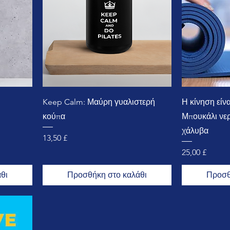
Keep Calm: Μαύρη γυαλιστερή
Η κίνηση είν
κούπα
Μπουκάλι νε
χάλυβα
Τιμή
13,50 £
Τιμή
25,00 £
θι
Προσθήκη στο καλάθι
Προσθ