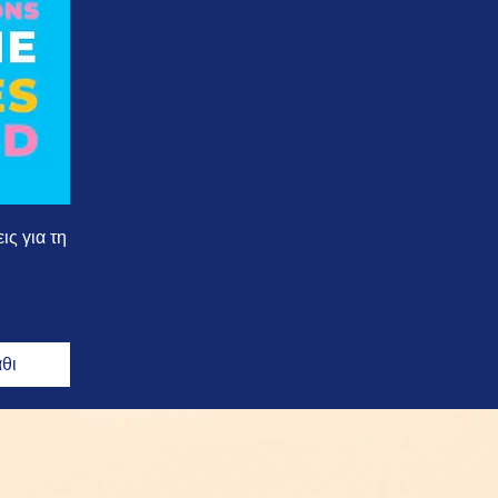
ις για τη
θι