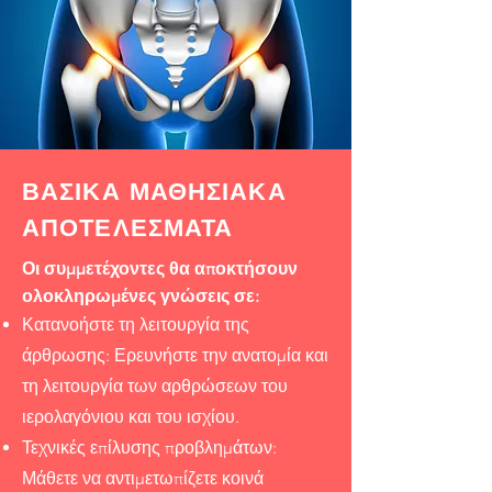
ΒΑΣΙΚΑ ΜΑΘΗΣΙΑΚΑ
ΑΠΟΤΕΛΕΣΜΑΤΑ
Οι συμμετέχοντες θα αποκτήσουν
ολοκληρωμένες γνώσεις σε:
Κατανοήστε τη λειτουργία της
άρθρωσης: Ερευνήστε την ανατομία και
τη λειτουργία των αρθρώσεων του
ιερολαγόνιου και του ισχίου.
Τεχνικές επίλυσης προβλημάτων:
Μάθετε να αντιμετωπίζετε κοινά