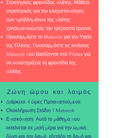
Στρατηγικές φροντίδας πλάτης: Μάθετε
στρατηγικές για την ελαχιστοποίηση
των προβλημάτων της πλάτης
χρησιμοποιώντας την τρέχουσα έρευνα.
Προσαρμόστε το Matwork για την Υγεία
της Πλάτης: Προσαρμόστε τις κινήσεις
Matwork που βασίζονται στο Pilates για
να υποστηρίξετε τη φροντίδα της
πλάτης.
Ζώνη ώμου και λαιμός
Διάρκεια: 4 ώρες Προαπαιτούμενο:
Ολοκλήρωση Στάδιο 1 Matwork
Επισκόπηση: Αυτό το μάθημα που
εκτείνεται σε μισή μέρα για την ωμική
ζώνη και τον λαιμό, εξετάζει τη δομή και