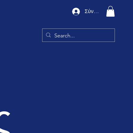
Σύνδεση
ς