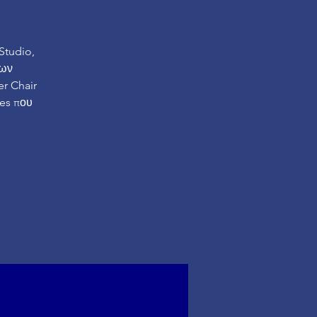
Studio,
ρων
er Chair
tes που