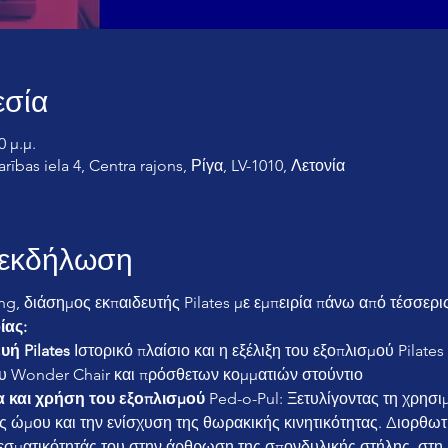
εσία
0 μ.μ.
rības iela 4, Centra rajons, Ρίγα, LV-1010, Λετονία
ν εκδήλωση
ng, διάσημος εκπαιδευτής Pilates με εμπειρία πάνω από τέσσερις
ίας:
ή Pilates
 Ιστορικό πλαίσιο και η εξέλιξη του εξοπλισμού Pilate
του Wonder Chair και πρόσθετων κομματιών στούντιο
α και χρήση του εξοπλισμού
 Ped-o-Pul: Ξετυλίγοντας τη χρησι
ς ώμου και την ενίσχυση της θωρακικής κινητικότητας. Διορθωτ
εσματικότητάς του στην άρθρωση της σπονδυλικής στήλης, στη 