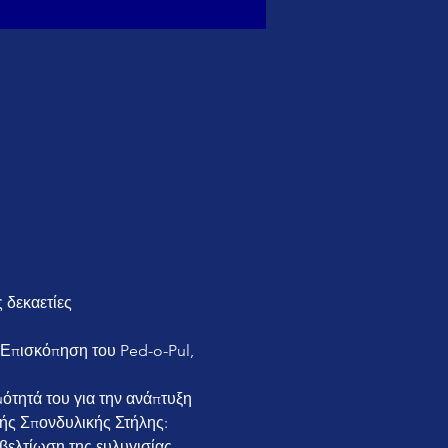
 δεκαετίες
s Επισκόπηση του Ped-o-Pul, 
μότητά του για την ανάπτυξη 
ής Σπονδυλικής Στήλης: 
βελτίωση της ευλυγισίας 