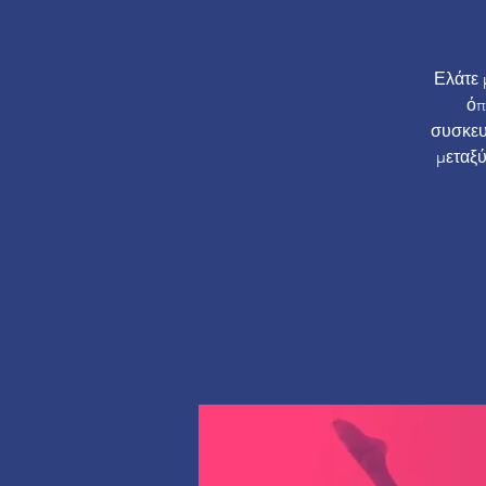
Ελάτε 
όπ
συσκευώ
μεταξύ