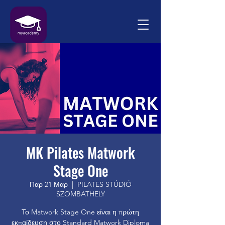
MK Pilates Matwork
Stage One
Παρ 21 Μαρ
  |  
PILATES STÚDIÓ
SZOMBATHELY
Το Matwork Stage One είναι η πρώτη
εκπαίδευση στο Standard Matwork Diploma