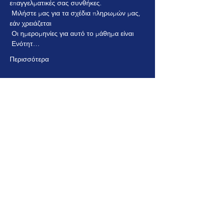
επαγγελματικές σας συνθήκες.
 Μιλήστε μας για τα σχέδια πληρωμών μας, 
εάν χρειάζεται
 Οι ημερομηνίες για αυτό το μάθημα είναι
 Ενότητ…
Περισσότερα
Εισιτήρια
Η πώληση τελείωσε
Τύπος εισιτηρίου
Πλήρες κόστος μαθημάτων
Τιμή
700,00 £