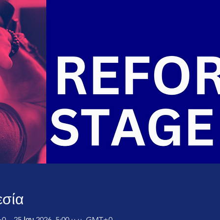
εσία
+0 – 25 Ιαν 2026, 5:00 μ.μ. GMT+0