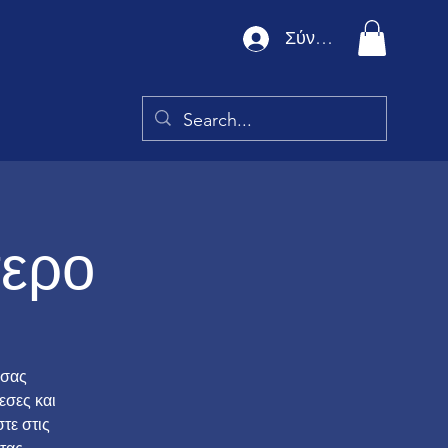
Σύνδεση
τερο
 σας
εσες και
τε στις