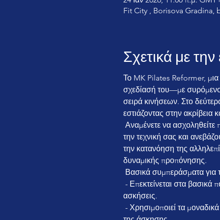
Fit City , Borisova Gradina, 
Σχετικά με τη
Το MK Pilates Reformer, μι
σχεδίασή του—με συρόμενο 
σειρά κινήσεων. Στο δεύτερ
εστιάζοντας στην ακρίβεια κ
 Αναμένετε να ασχοληθείτε πιο βαθιά με τις δυνατότητες του μεταρρυθμιστή, εξερευνώντας ασκήσεις που βελτιώνουν 
την τεχνική σας και ανεβάζ
την κατανόηση της αλληλεπί
δυναμικής προπόνησης.
 Βασικά συμπεράσματα για τ
 - Επεκτείνεται στα βασικά που μαθαίνονται στο Στάδιο Πρώτο, προχωρώντας σε πιο ενδιάμεσες και προχωρημένες 
ασκήσεις.
 - Χρησιμοποιεί τα μοναδικά χαρακτηριστικά του αναμορφωτή για να ενισχύσει την ένταση και την αποτελεσματικότητα 
της άσκησης.