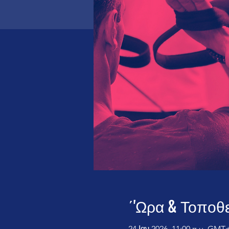
΄'Ωρα & Τοποθ
24 Ιαν 2026, 11:00 π.μ. GMT