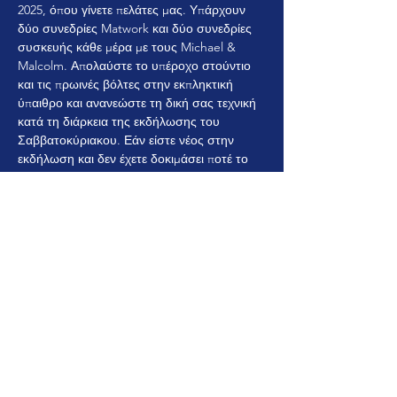
2025, όπου γίνετε πελάτες μας. Υπάρχουν 
δύο συνεδρίες Matwork και δύο συνεδρίες 
συσκευής κάθε μέρα με τους Michael & 
Malcolm. Απολαύστε το υπέροχο στούντιο 
και τις πρωινές βόλτες στην εκπληκτική 
ύπαιθρο και ανανεώστε τη δική σας τεχνική 
κατά τη διάρκεια της εκδήλωσης του 
Σαββατοκύριακου. Εάν είστε νέος στην 
εκδήλωση και δεν έχετε δοκιμάσει ποτέ το 
Pilates Apparatus, αυτό είναι ένα υπέροχο 
Σαββατοκύριακο για να μυηθείτε στο 
πλήρες σύστημα και τη δύναμη της 
μεθόδου Pilates.
Κοινή χρήση αυτής της
εκδήλωσης