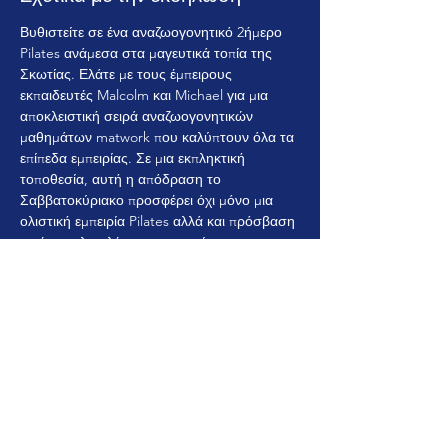
Βυθιστείτε σε ένα αναζωογονητικό 2ήμερο 
Pilates ανάμεσα στα μαγευτικά τοπία της 
Σκωτίας. Ελάτε με τους έμπειρους 
εκπαιδευτές Malcolm και Michael για μια 
αποκλειστική σειρά αναζωογονητικών 
μαθημάτων matwork που καλύπτουν όλα τα 
επίπεδα εμπειρίας. Σε μια εκπληκτική 
τοποθεσία, αυτή η απόδραση το 
Σαββατοκύριακο προσφέρει όχι μόνο μια 
ολιστική εμπειρία Pilates αλλά και πρόσβαση 
σε ένα πολυτελές σπα και πισίνα, 
επιτρέποντάς σας να χαλαρώσετε και να 
ανανεωθείτε. Ελάτε μαζί μας για έναν 
αρμονικό συνδυασμό κίνησης, χαλάρωσης 
και της ήρεμης ομορφιάς της Σκωτίας.
Κοινή χρήση αυτής της