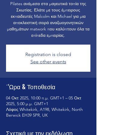
Pilates ανάμεσα στα μαγευτικά τοπία της
Σκωτίας. Ελάτε με τους έμπειρους
εκπαιδευτές Malcolm και Michael για μια
αποκλειστική σειρά αναζωογονητικών
μαθημάτων matwork που καλύπτουν όλα τα
επίπεδα εμπειρίας.
Registration is closed
See other events
΄'Ωρα & Τοποθεσία
04 Οκτ 2025, 10:00 π.μ. GMT+1 – 05 Οκτ
2025, 5:00 μ.μ. GMT+1
Λόφος Whitekirk, A198, Whitekirk, North
Berwick EH39 5PR, UK
Σχετικά με την εκδήλωση