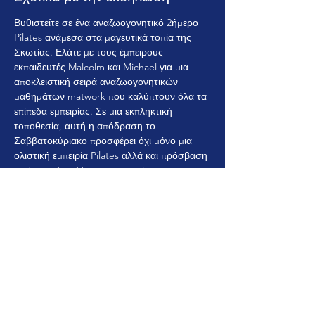
Βυθιστείτε σε ένα αναζωογονητικό 2ήμερο 
Pilates ανάμεσα στα μαγευτικά τοπία της 
Σκωτίας. Ελάτε με τους έμπειρους 
εκπαιδευτές Malcolm και Michael για μια 
αποκλειστική σειρά αναζωογονητικών 
μαθημάτων matwork που καλύπτουν όλα τα 
επίπεδα εμπειρίας. Σε μια εκπληκτική 
τοποθεσία, αυτή η απόδραση το 
Σαββατοκύριακο προσφέρει όχι μόνο μια 
ολιστική εμπειρία Pilates αλλά και πρόσβαση 
σε ένα πολυτελές σπα και πισίνα, 
επιτρέποντάς σας να χαλαρώσετε και να 
ανανεωθείτε. Ελάτε μαζί μας για έναν 
αρμονικό συνδυασμό κίνησης, χαλάρωσης 
και της ήρεμης ομορφιάς της Σκωτίας.
Κοινή χρήση αυτής της