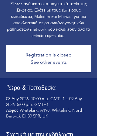
Pilates ανάμεσα στα μαγευτικά τοπία της
Σκωτίας. Ελάτε με τους έμπειρους
εκπαιδευτές Malcolm και Michael για μια
αποκλειστική σειρά αναζωογονητικών
μαθημάτων matwork που καλύπτουν όλα τα
επίπεδα εμπειρίας.
Registration is closed
See other events
΄'Ωρα & Τοποθεσία
08 Αυγ 2026, 10:00 π.μ. GMT+1 – 09 Αυγ
2026, 5:00 μ.μ. GMT+1
Λόφος Whitekirk, A198, Whitekirk, North
Berwick EH39 5PR, UK
Σχετικά με την εκδήλωση