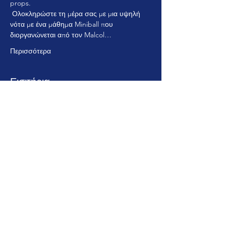
props.
 Ολοκληρώστε τη μέρα σας με μια υψηλή 
νότα με ένα μάθημα Miniball που 
διοργανώνεται από τον Malcol…
Περισσότερα
Εισιτήρια
Η πώληση τελείωσε
Τύπος εισιτηρίου
Espacio Teachers One Day
Τιμή
100,00 $
+2,50 $ χρέωση υπηρεσίας εισιτηρίων