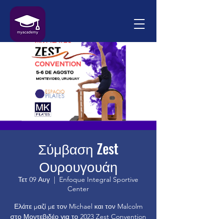
Σύμβαση Zest
Ουρουγουάη
Τετ 09 Αυγ
  |  
Enfoque Integral Sportive
Center
Ελάτε μαζί με τον Michael και τον Malcolm
στο Μοντεβιδέο για το 2023 Zest Convention