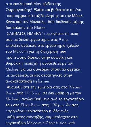
στο εκπληκτικό Μοντεβιδέο της 
Ουρουγουάης! Ελάτε και βυθιστείτε σε ένα 
μεταμορφωτικό ταξίδι κίνησης με τον Μάικλ 
Κινγκ και τον Μάλκολμ, δύο διεθνούς φήμης 
δασκάλους του Pilates.
 ΣΑΒΒΑΤΟ, ΗΜΕΡΑ 1: Ξεκινήστε τη μέρα 
σας με διπλά εργαστήρια στις 9 π.μ. 
Επιλέξτε ανάμεσα στο εργαστήριο χαλιών 
του Malcolm για τη διαχείριση των 
πρόπτωσης δίσκων στην οσφυϊκή και 
θωρακική περιοχή ή συνδεθείτε με τον 
Michael για μια συνεδρία στούντιο σχετικά 
με αποτελεσματικές στρατηγικές στην 
αποκατάσταση Reformer.
 Αναβαθμίστε την εμπειρία σας στο Pilates 
Barre στις 11:15 π.μ. σε ένα μάθημα με τον 
Michael, ακολουθούμενο από το εργαστήριό 
του στο Floor Barre στις 1:30 μ.μ. Αν σας 
ιντριγκάρει περισσότερο η ιδέα ενός 
μαθήματος σύντηξης, συμμετάσχετε στο 
εργαστήριο Malcolm's Chair fusion with 