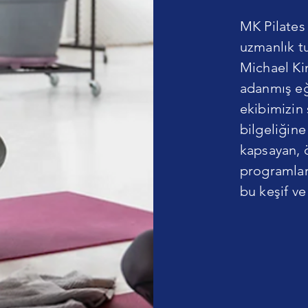
MK Pilates 
uzmanlık tu
Michael Ki
adanmış eğ
ekibimizin 
bilgeliğine
kapsayan, 
programları
bu keşif v