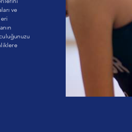
rilerini
ları ve
leri
yanın
olculuğunuzu
liklere