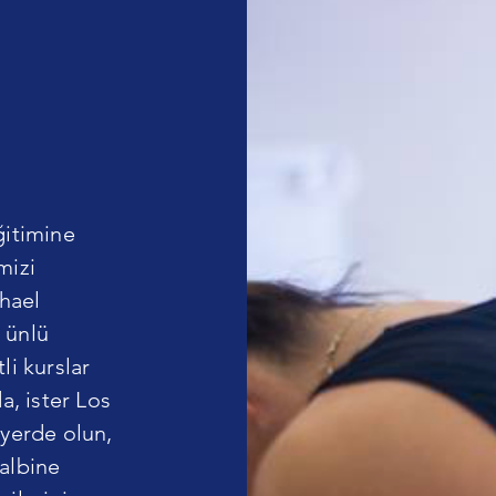
ğitimine
mizi
hael
 ünlü
li kurslar
a, ister Los
 yerde olun,
kalbine