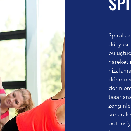
SPİ
Spirals 
dünyasın
buluştuğ
hareketli
hizalama
dönme ve
derinlem
tasarlan
zenginleş
sunarak 
potansiye