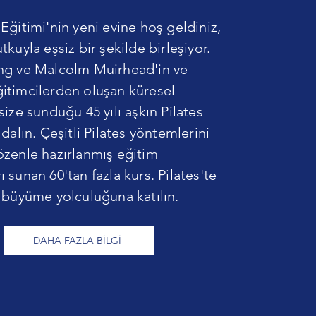
Eğitimi'nin yeni evine hoş geldiniz,
tkuyla eşsiz bir şekilde birleşiyor.
ng ve Malcolm Muirhead'in ve
itimcilerden oluşan küresel
size sunduğu 45 yılı aşkın Pilates
 dalın. Çeşitli Pilates yöntemlerini
özenle hazırlanmış eğitim
 sunan 60'tan fazla kurs. Pilates'te
e büyüme yolculuğuna katılın.
DAHA FAZLA BİLGİ