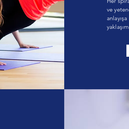
Her spir
ve yeten
anlayışa
yaklaşım