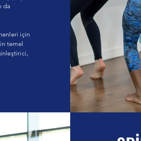
ı da
enleri için
'in temel
nleştirici,