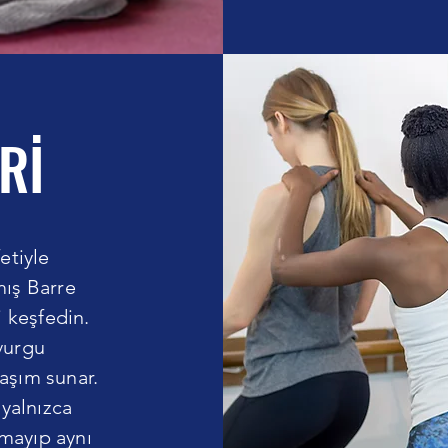
Rİ
etiyle
mış Barre
i keşfedin.
 vurgu
laşım sunar.
yalnızca
lmayıp aynı