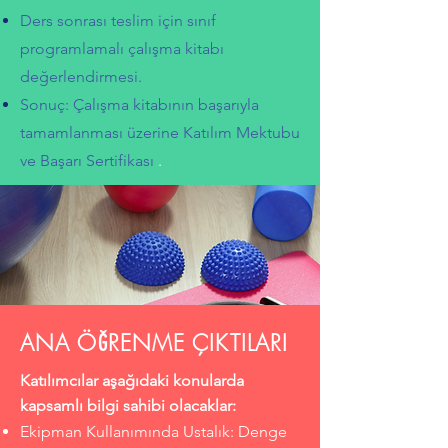
Ders sonrası teslim için sınıf
programlamalı çalışma kitabı
değerlendirmesi.
Sonuç: Çalışma kitabının başarıyla
tamamlanması üzerine Katılım Mektubu
ve Başarı Sertifikası
.
ANA ÖĞRENME ÇIKTILARI
Katılımcılar aşağıdaki konularda
kapsamlı bilgi sahibi olacaklar:
Ekipman Kullanımında Ustalık: Denge