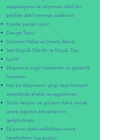
adaptasyonu ve ekipmanı etkili bir
şekilde dahil etmeye odaklanır.
Kurslar şunları içerir:
Denge Topu
İzotoner Halka ve Direnç Bandı
Sert Köpük Silindir ve Küçük Top
İçerik:
Ekipmana özgü hareketler ve güvenlik
hususları.
Her bir ekipmanın grup veya bireysel
seanslarda analizi ve uygulaması.
Sözlü iletişim ve gözlem dahil olmak
üzere öğretim becerilerinin
geliştirilmesi.
Ekipman dahil edildikten sonra
hareketlerin kas analizi.