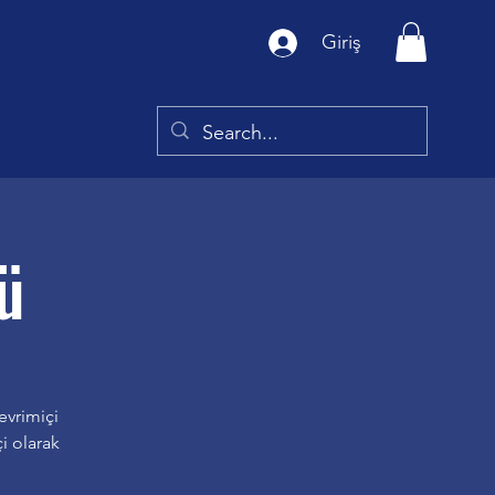
Giriş
ü
evrimiçi
çi olarak