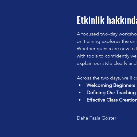
Etkinlik hakkınd
A focused two-day workshop 
on training explores the un
Whether guests are new to P
with tools to confidently we
explain our style clearly and
Across the two days, we’ll c
Welcoming Beginners a
Defining Our Teaching 
Effective Class Creatio
Daha Fazla Göster