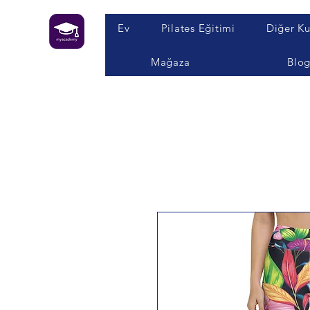
Ev
Pilates Eğitimi
Diğer Ku
Mağaza
Blo