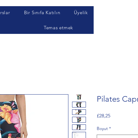
rslar
Bir Sınıfa Katılın
Üyelik
g
Temas etmek
Pilates Capr
Fiyat
£28,25
Boyut
*