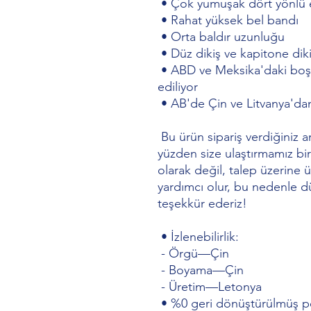
 • Çok yumuşak dört yönlü
 • Rahat yüksek bel bandı
 • Orta baldır uzunluğu
 • Düz dikiş ve kapitone dik
 • ABD ve Meksika'daki boş ürün bileşenleri Çin'den temin 
ediliyor
 • AB'de Çin ve Litvanya'da
 Bu ürün sipariş verdiğiniz anda sizin için özel olarak üretilir, bu 
yüzden size ulaştırmamız bir
olarak değil, talep üzerine ü
yardımcı olur, bu nedenle düş
teşekkür ederiz!
 • İzlenebilirlik:
 - Örgü—Çin
 - Boyama—Çin
 - Üretim—Letonya
 • %0 geri dönüştürülmüş po