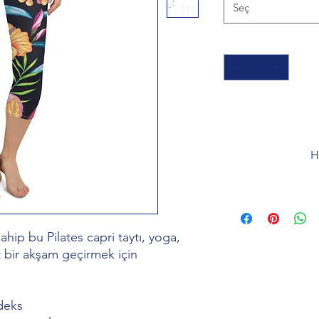
Seç
Adet
*
H
hip bu Pilates capri taytı, yoga, 
 bir akşam geçirmek için 
deks